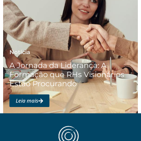
Notícia
A Jornada da Liderança: A
Formação que RHs Visionários
Estão Procurando
Leia mais