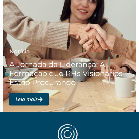
Notícia
A Jornada da Liderança: A
Formação que RHs Visionários
Estão Procurando
Leia mais