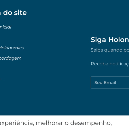
 do site
nicial
Siga Holon
Holonomics
Saiba quando pos
bordagem
Receba notifica
o
 experiência, melhorar o desempenho,