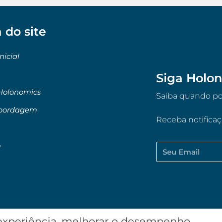
 do site
nicial
Siga Holon
Holonomics
Saiba quando pos
bordagem
Receba notifica
o
 experiência, melhorar o desempenho,